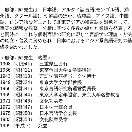
服部四郎先生は、日本語、アルタイ諸言語(モンゴル語、満
州語、タタール語)、朝鮮語のほか、琉球語、アイヌ語、中国
語、ロシア語など主として北東アジアの諸言語を対象として、
事実の精密な観察・分析に基づく多数の優れた業績を発表する
と同時に、これら個別言語の研究に即して言語学の理論・方法
の確立・普及に努められ、日本におけるアジア系言語研究の基
礎を築かれました。
＜服部四郎先生 略歴＞
1908（明治41） 三重県生まれ
1936（昭和11） 東京帝国大学文学部講師
1943（昭和18） 言語学講座担当。文学博士
1949（昭和24） 東京大学文学部教授
1966（昭和41） 東京言語研究所運営委員長
1969（昭和44） 東京大学定年退官。東京大学名誉教授
1971（昭和46） 文化功労者
1972（昭和47） 日本学士院会員
1975（昭和50） 日本言語学会会長
1983（昭和58） 文化勲章受章
1995（平成 7） 死去