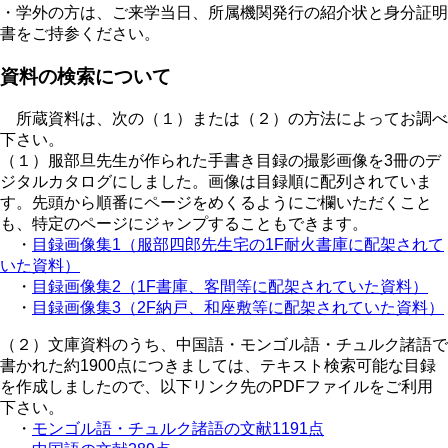
・学外の方は、ご来学当日、所属機関発行の紹介状と身分証明
書をご持参ください。
資料の検索について
所蔵資料は、次の（１）または（２）の方法によってお調べ
下さい。
（１）服部旦先生が作られた手書き目録の撮影画像を3冊のデ
ジタルカタログにしました。画像は目録順に配列されていま
す。先頭から順番にページをめくるようにご欄いただくこと
も、特定のページにジャンプすることもできます。
・
目録画像集1（服部四郎先生宅の1F耐火書庫に配架されて
いた資料）
・
目録画像集2（1F書庫、客間等に配架されていた資料）
・
目録画像集3（2F納戸、和座敷等に配架されていた資料）
（２）文庫資料のうち、中国語・モンゴル語・チュルク諸語で
書かれた約1900点につきましては、テキスト検索可能な目録
を作成しましたので、以下リンク先のPDFファイルをご利用
下さい。
・
モンゴル語・チュルク諸語の文献1191点