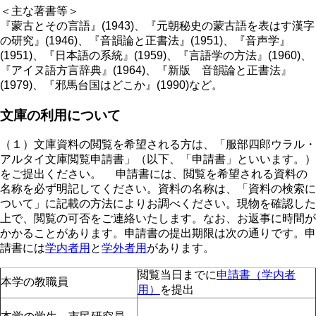
＜主な著書等＞
『蒙古とその言語』(1943)、『元朝秘史の蒙古語を表はす漢字
の研究』(1946)、『音韻論と正書法』(1951)、『音声学』
(1951)、『日本語の系統』(1959)、『言語学の方法』(1960)、
『アイヌ語方言辞典』(1964)、『新版 音韻論と正書法』
(1979)、『邪馬台国はどこか』(1990)など。
文庫の利用について
（１）文庫資料の閲覧を希望される方は、「服部四郎ウラル・
アルタイ文庫閲覧申請書」（以下、「申請書」といいます。）
をご提出ください。 申請書には、閲覧を希望される資料の
名称を必ず明記してください。資料の名称は、「資料の検索に
ついて」に記載の方法によりお調べください。現物を確認した
上で、閲覧の可否をご連絡いたします。なお、お返事に時間が
かかることがあります。申請書の提出期限は次の通りです。申
請書には
学内者用
と
学外者用
があります。
閲覧当日までに
申請書（学内者
本学の教職員
用）
を提出