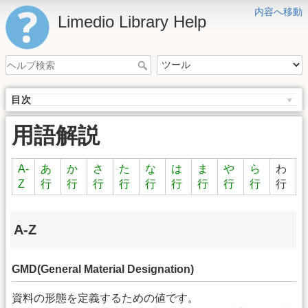
内容へ移動
Limedio Library Help
目次
用語解説
A-
あ
か
さ
た
な
は
ま
や
ら
わ
Z
行
行
行
行
行
行
行
行
行
行
A-Z
GMD(General Material Designation)
資料の形態を定義するための値です。