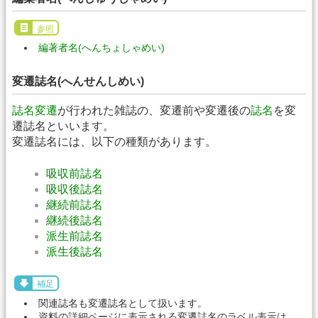
参照
編著者名(へんちょしゃめい)
変遷誌名(へんせんしめい)
誌名変遷
が行われた雑誌の、変遷前や変遷後の
誌名
を変
遷誌名といいます。
変遷誌名には、以下の種類があります。
吸収前誌名
吸収後誌名
継続前誌名
継続後誌名
派生前誌名
派生後誌名
補足
関連誌名も変遷誌名として扱います。
資料の詳細ページに表示される変遷誌名のラベル表示は、